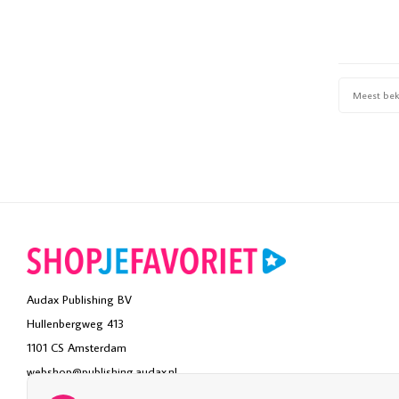
Meest be
Audax Publishing BV
Hullenbergweg 413
1101 CS Amsterdam
webshop@publishing.audax.nl