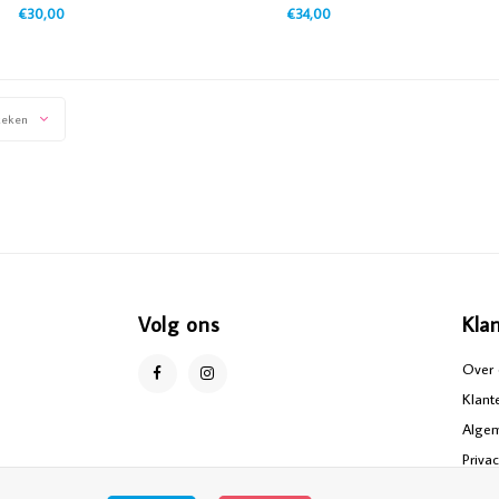
€30,00
€34,00
keken
Volg ons
Kla
Over 
Klant
Alge
Priva
Discl