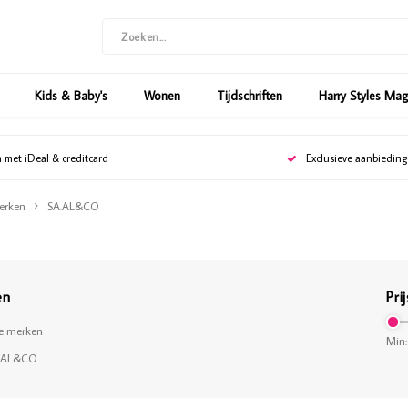
Kids & Baby's
Wonen
Tijdschriften
Harry Styles Ma
n met iDeal & creditcard
Exclusieve aanbiedin
erken
SA.AL&CO
en
Prij
le merken
Min:
.AL&CO