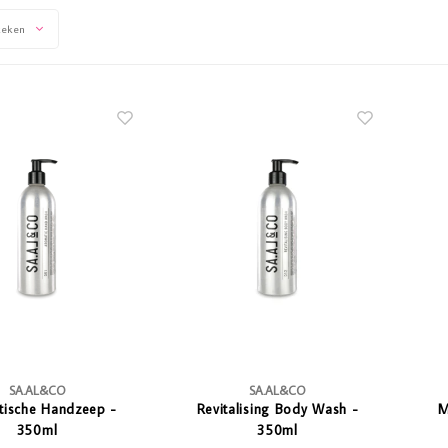
keken
SA.AL&CO
SA.AL&CO
tische Handzeep -
Revitalising Body Wash -
M
350ml
350ml