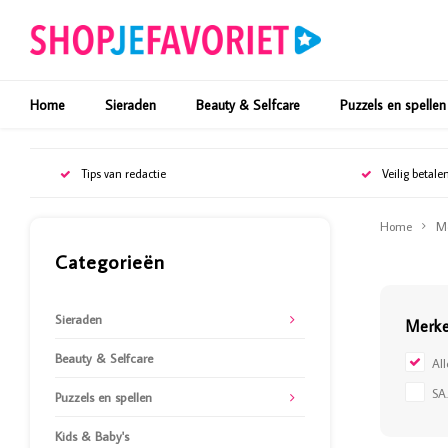
Home
Sieraden
Beauty & Selfcare
Puzzels en spellen
Tips van redactie
Veilig betale
Home
M
Categorieën
Sieraden
Merk
Beauty & Selfcare
Al
SA
Puzzels en spellen
Kids & Baby's