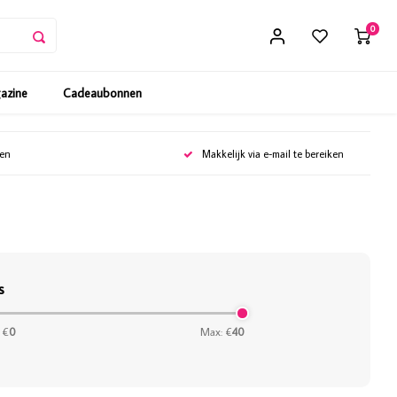
0
gazine
Cadeaubonnen
gen
Makkelijk via e-mail te bereiken
s
 €
0
Max: €
40