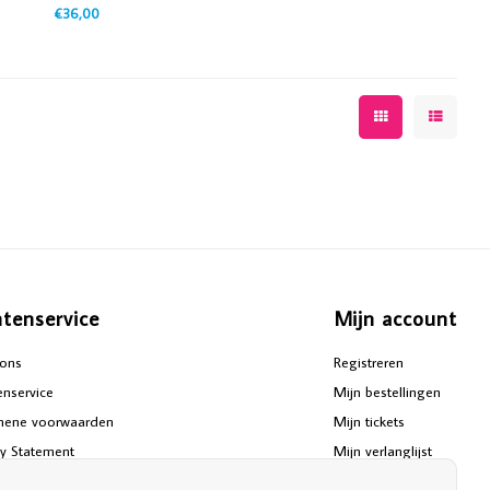
€36,00
ntenservice
Mijn account
ons
Registreren
enservice
Mijn bestellingen
mene voorwaarden
Mijn tickets
cy Statement
Mijn verlanglijst
aimer
Vergelijk producten