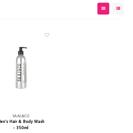
SA.AL&CO
en's Hair & Body Wash
- 350ml