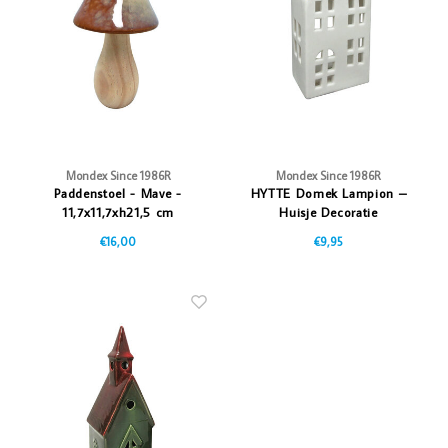
Vazen
Vriendin
Verlichting
Showbuzz
Tuin
Weekend
Planten
Mondex Since 1986R
Mondex Since 1986R
Paddenstoel - Mave -
HYTTE Domek Lampion –
11,7x11,7xh21,5 cm
Huisje Decoratie
€16,00
€9,95