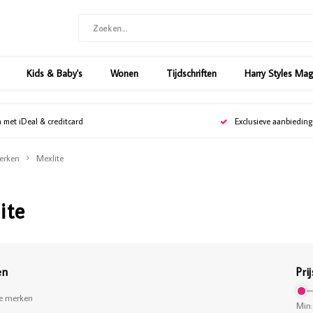
Kids & Baby's
Wonen
Tijdschriften
Harry Styles Ma
n met iDeal & creditcard
Exclusieve aanbiedin
erken
Mexlite
ite
en
Prij
le merken
Min: