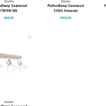
Mexlite
Mexlite
ndlamp Gearwood
Plafondlamp Gearwood
7969W Wit
2133A Antraciet
€69,95
€109,95
Mexlite