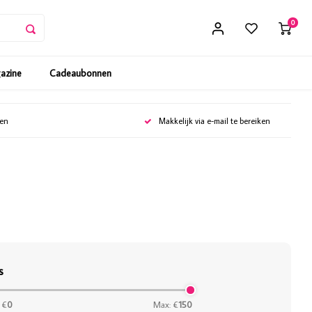
0
gazine
Cadeaubonnen
gen
Makkelijk via e-mail te bereiken
s
 €
0
Max: €
150