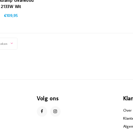
ndlamp Gearwood
2133W Wit
€109,95
keken
Volg ons
Kla
Over 
Klant
Alge