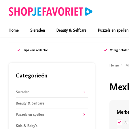
Home
Sieraden
Beauty & Selfcare
Puzzels en spellen
Tips van redactie
Veilig betale
Home
M
Categorieën
Mexl
Sieraden
Beauty & Selfcare
Merk
Puzzels en spellen
Al
Kids & Baby's