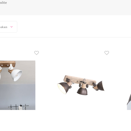
xlite
keken