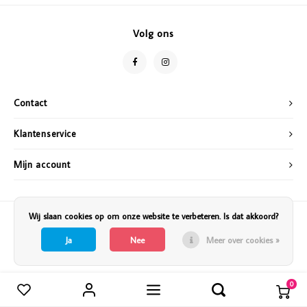
Vazen
Vriendin
Volg ons
Verlichting
Showbuzz
Tuin
Weekend
Contact
Planten
Klantenservice
Mijn account
Wij slaan cookies op om onze website te verbeteren. Is dat akkoord?
Ja
Nee
Meer over cookies »
0
Vergelijk producten
0