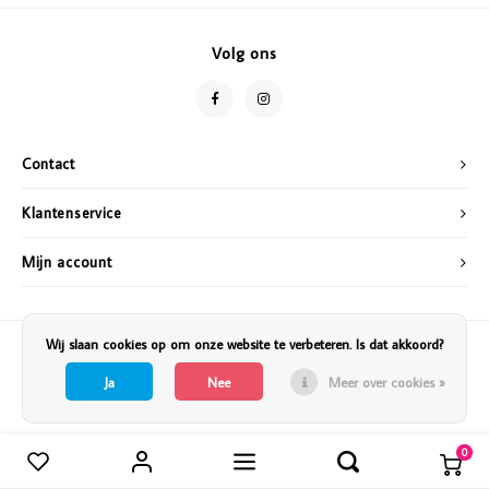
Vazen
Vriendin
Volg ons
Verlichting
Showbuzz
Tuin
Weekend
Contact
Planten
Klantenservice
Mijn account
Wij slaan cookies op om onze website te verbeteren. Is dat akkoord?
Ja
Nee
Meer over cookies »
0
Vergelijk producten
0