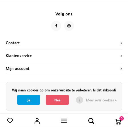
Vazen
Vriendin
Volg ons
Verlichting
Showbuzz
Tuin
Weekend
Contact
Planten
Klantenservice
Mijn account
Wij slaan cookies op om onze website te verbeteren. Is dat akkoord?
Ja
Nee
Meer over cookies »
0
Vergelijk producten
0