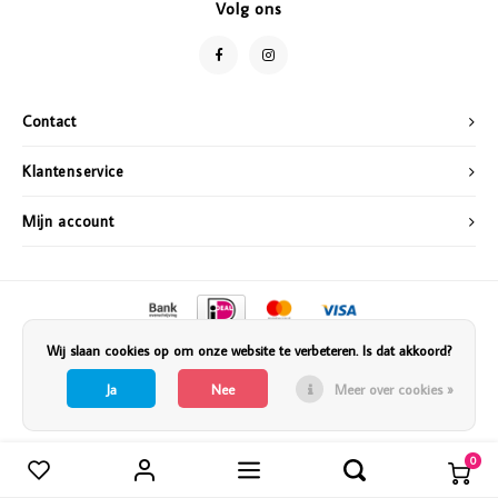
Volg ons
Vazen
Vriendin
Verlichting
Showbuzz
Contact
Tuin
Weekend
Klantenservice
Planten
Mijn account
Wij slaan cookies op om onze website te verbeteren. Is dat akkoord?
Ja
Nee
Meer over cookies »
0
Vergelijk producten
0