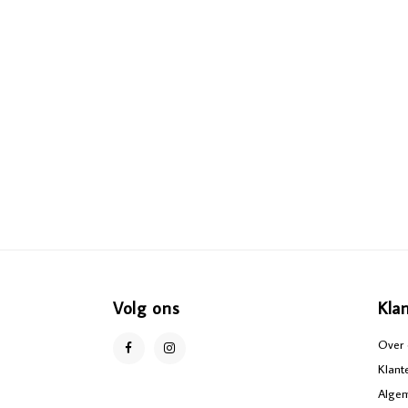
Volg ons
Kla
Over 
Klant
Alge