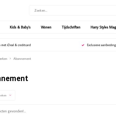
Kids & Baby's
Wonen
Tijdschriften
Harry Styles Ma
n met iDeal & creditcard
Exclusieve aanbiedin
erken
Abonnement
nnement
keken
ten gevonden!...