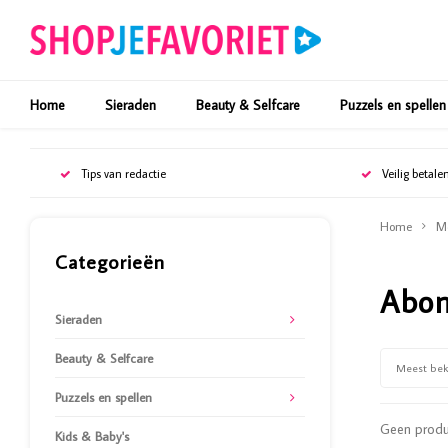
Home
Sieraden
Beauty & Selfcare
Puzzels en spellen
Tips van redactie
Veilig betale
Home
M
Categorieën
Abo
Sieraden
Beauty & Selfcare
Meest be
Puzzels en spellen
Geen produc
Kids & Baby's