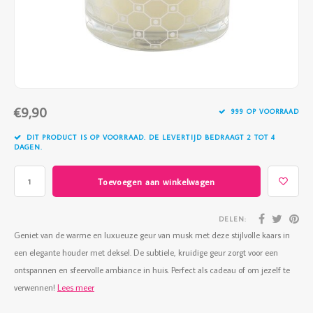
Vazen
Vriendin
Verlichting
Showbuzz
Tuin
Weekend
€9,90
Planten
999 OP VOORRAAD
DIT PRODUCT IS OP VOORRAAD. DE LEVERTIJD BEDRAAGT 2 TOT 4
DAGEN.
Toevoegen aan winkelwagen
DELEN:
Geniet van de warme en luxueuze geur van musk met deze stijlvolle kaars in
een elegante houder met deksel. De subtiele, kruidige geur zorgt voor een
ontspannen en sfeervolle ambiance in huis. Perfect als cadeau of om jezelf te
verwennen!
Lees meer