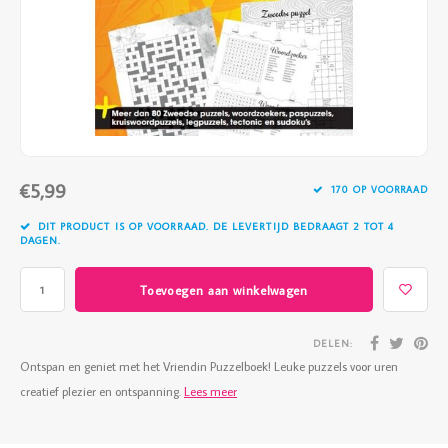
Vazen
Vriendin
Verlichting
Showbuzz
Tuin
Weekend
Planten
€5,99
170 OP VOORRAAD
DIT PRODUCT IS OP VOORRAAD. DE LEVERTIJD BEDRAAGT 2 TOT 4
DAGEN.
Toevoegen aan winkelwagen
DELEN:
Ontspan en geniet met het Vriendin Puzzelboek! Leuke puzzels voor uren
creatief plezier en ontspanning.
Lees meer