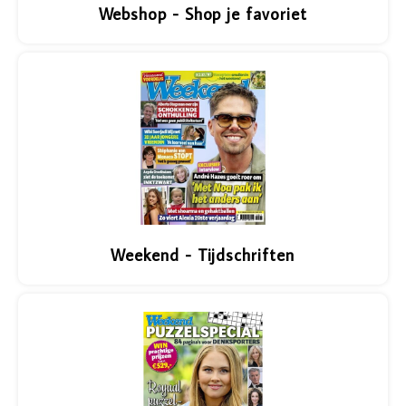
Webshop - Shop je favoriet
Vazen
Vriendin
Verlichting
Showbuzz
Tuin
Weekend
Planten
Weekend - Tijdschriften