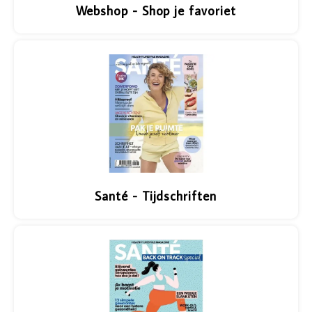
Webshop - Shop je favoriet
Vazen
Vriendin
Verlichting
Showbuzz
Tuin
Weekend
Planten
Santé - Tijdschriften