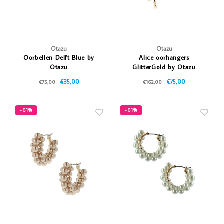
Otazu
Otazu
Oorbellen Delft Blue by
Alice oorhangers
Otazu
GlitterGold by Otazu
€35,00
€75,00
€75,00
€162,00
-61%
-61%