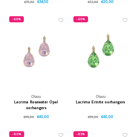
€34,50
€20,00
€75,00
€55,00
-60%
-60%
Otazu
Otazu
Lacrima Rosewater Opal
Lacrima Erinite oorhangers
oorhangers
€40,00
€40,00
€99,00
€99,00
-80%
-85%