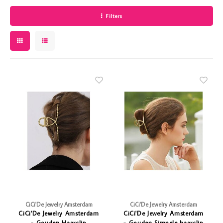
Vazen
Vriendin
Filters
Verlichting
Showbuzz
Tuin
Weekend
Planten
CiCi'De Jewelry Amsterdam
CiCi'De Jewelry Amsterdam
CiCi'De Jewelry Amsterdam
CiCi'De Jewelry Amsterdam
- Gouden Haarclip
- Gouden Simpele haarclip