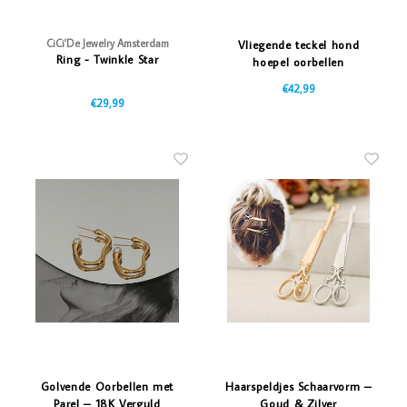
CiCi'De Jewelry Amsterdam
Vliegende teckel hond
Ring - Twinkle Star
hoepel oorbellen
€42,99
€29,99
Golvende Oorbellen met
Haarspeldjes Schaarvorm –
Parel – 18K Verguld
Goud & Zilver