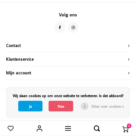
Vazen
Vriendin
Volg ons
Verlichting
Showbuzz
Tuin
Weekend
Contact
Planten
Klantenservice
Mijn account
Wij slaan cookies op om onze website te verbeteren. Is dat akkoord?
Ja
Nee
Meer over cookies »
0
Vergelijk producten
0