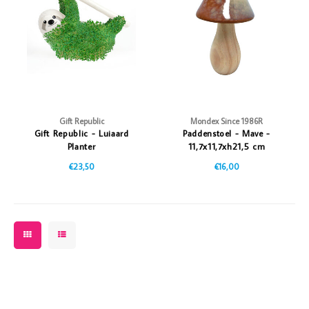
Vazen
Vriendin
Verlichting
Showbuzz
Tuin
Weekend
Planten
Gift Republic
Mondex Since 1986R
Gift Republic - Luiaard
Paddenstoel - Mave -
Planter
11,7x11,7xh21,5 cm
€23,50
€16,00