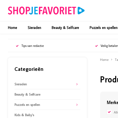
Home
Sieraden
Beauty & Selfcare
Puzzels en spellen
Tips van redactie
Veilig betale
Home
Ta
Categorieën
Prod
Sieraden
Beauty & Selfcare
Merk
Puzzels en spellen
Al
Kids & Baby's