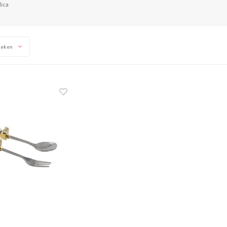
lica
keken