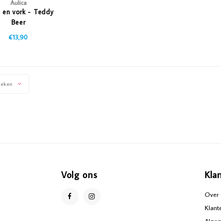
Aulica
 en vork - Teddy
Beer
€13,90
keken
Volg ons
Kla
Over 
Klant