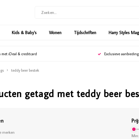
Kids & Baby's
Wonen
Tijdschriften
Harry Styles Ma
n met iDeal & creditcard
Exclusieve aanbiedin
gs
teddy beer bestek
ucten getagd met teddy beer be
en
Prij
le merken
Min: