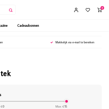
0
gazine
Cadeaubonnen
gen
Makkelijk via e-mail te bereiken
stek
s
 €
0
Max: €
15