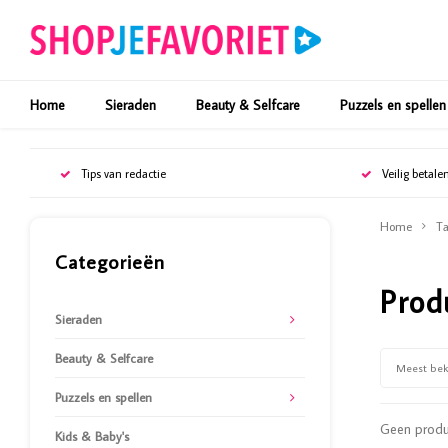
Home
Sieraden
Beauty & Selfcare
Puzzels en spellen
Tips van redactie
Veilig betale
Home
Ta
Categorieën
Prod
Sieraden
Beauty & Selfcare
Meest be
Puzzels en spellen
Geen produc
Kids & Baby's