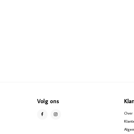
Volg ons
Kla
Over 
Klant
Alge