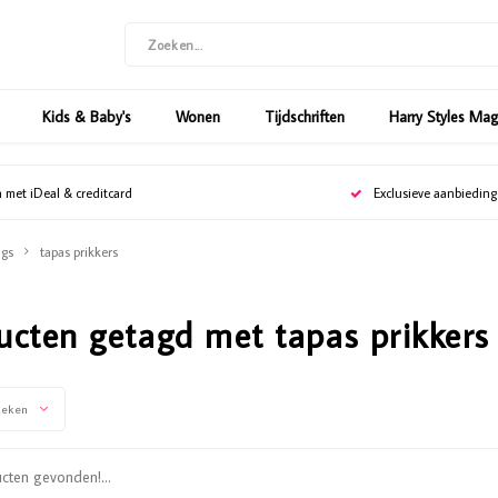
Kids & Baby's
Wonen
Tijdschriften
Harry Styles Ma
n met iDeal & creditcard
Exclusieve aanbiedin
gs
tapas prikkers
ucten getagd met tapas prikkers
keken
ten gevonden!...