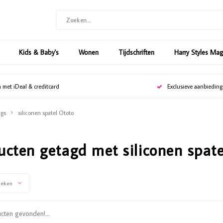
Kids & Baby's
Wonen
Tijdschriften
Harry Styles Ma
n met iDeal & creditcard
Exclusieve aanbiedin
gs
siliconen spatel Ototo
ucten getagd met siliconen spat
keken
ten gevonden!...