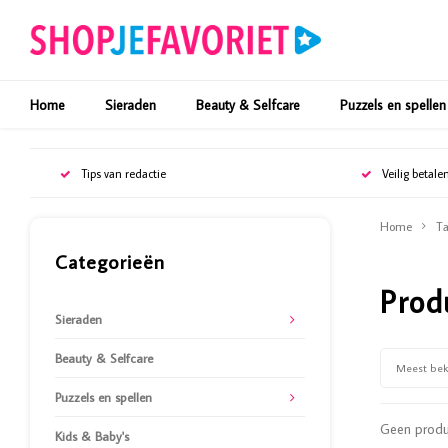
Home
Sieraden
Beauty & Selfcare
Puzzels en spellen
Tips van redactie
Veilig betale
Home
Ta
Categorieën
Prod
Sieraden
Beauty & Selfcare
Meest be
Puzzels en spellen
Geen produc
Kids & Baby's