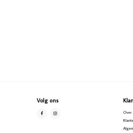
Volg ons
Kla
Over 
Klant
Alge