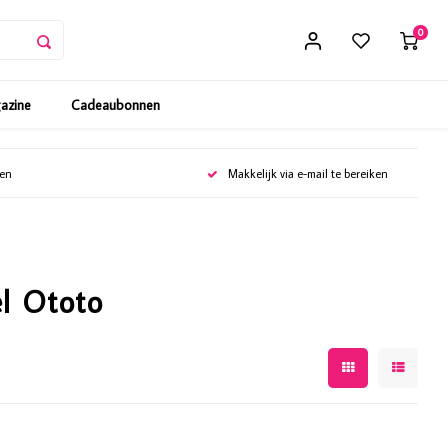
0
gazine
Cadeaubonnen
gen
Makkelijk via e-mail te bereiken
el Ototo