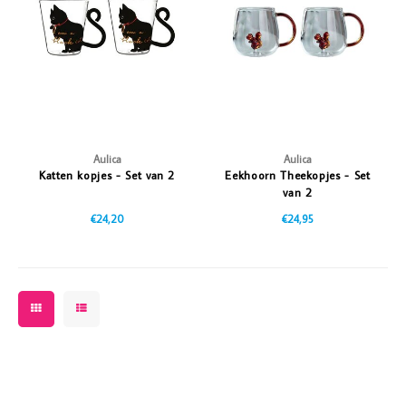
Vazen
Vriendin
Verlichting
Showbuzz
Tuin
Weekend
Planten
Aulica
Aulica
Katten kopjes - Set van 2
Eekhoorn Theekopjes - Set
van 2
€24,20
€24,95