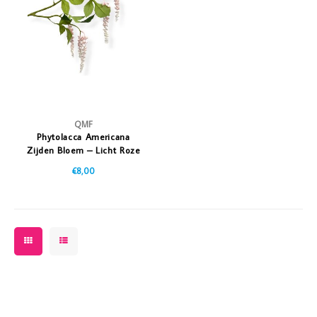
Vazen
Vriendin
Verlichting
Showbuzz
Tuin
Weekend
Planten
QMF
Phytolacca Americana
Zijden Bloem – Licht Roze
65cm
€8,00