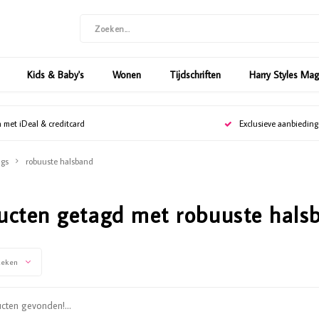
Kids & Baby's
Wonen
Tijdschriften
Harry Styles Ma
n met iDeal & creditcard
Exclusieve aanbiedin
gs
robuuste halsband
ucten getagd met robuuste hals
keken
ten gevonden!...