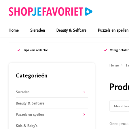
Home
Sieraden
Beauty & Selfcare
Puzzels en spellen
Tips van redactie
Veilig betale
Home
Ta
Categorieën
Prod
Sieraden
Beauty & Selfcare
Meest be
Puzzels en spellen
Geen produc
Kids & Baby's