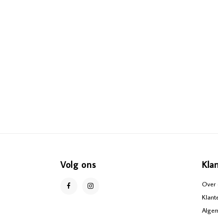
Volg ons
Kla
Over 
Klant
Alge