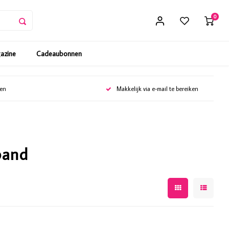
0
gazine
Cadeaubonnen
gen
Makkelijk via e-mail te bereiken
band