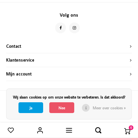
Vazen
Vriendin
Volg ons
Verlichting
Showbuzz
Tuin
Weekend
Contact
Planten
Klantenservice
Mijn account
Wij slaan cookies op om onze website te verbeteren. Is dat akkoord?
Ja
Nee
Meer over cookies »
0
Vergelijk producten
0