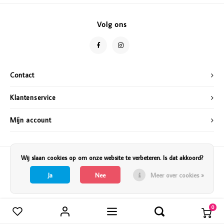
Vazen
Vriendin
Volg ons
Verlichting
Showbuzz
Tuin
Weekend
Contact
Planten
Klantenservice
Mijn account
Wij slaan cookies op om onze website te verbeteren. Is dat akkoord?
Ja
Nee
Meer over cookies »
0
Vergelijk producten
0