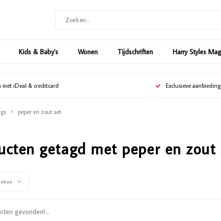
Kids & Baby's
Wonen
Tijdschriften
Harry Styles Ma
n met iDeal & creditcard
Exclusieve aanbiedin
gs
peper en zout set
ucten getagd met peper en zout 
keken
ten gevonden!...