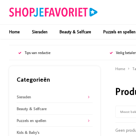
Home
Sieraden
Beauty & Selfcare
Puzzels en spellen
Tips van redactie
Veilig betale
Home
Ta
Categorieën
Prod
Sieraden
Beauty & Selfcare
Meest be
Puzzels en spellen
Geen produc
Kids & Baby's