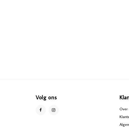
Volg ons
Kla
Over 
Klant
Alge