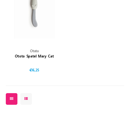
Vazen
Vriendin
Verlichting
Showbuzz
Tuin
Weekend
Planten
Ototo
Ototo Spatel Mary Cat
€16,25