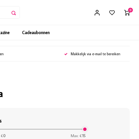
0
gazine
Cadeaubonnen
gen
Makkelijk via e-mail te bereiken
a
s
 €
0
Max: €
15