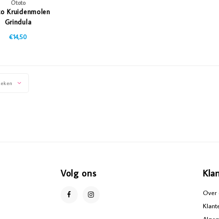
Ototo
to Kruidenmolen
Grindula
€14,50
keken
Volg ons
Kla
Over 
Klant