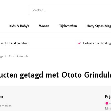
Kids & Baby's
Wonen
Tijdschriften
Harry Styles Ma
n met iDeal & creditcard
Exclusieve aanbiedin
gs
Ototo Grindula
ucten getagd met Ototo Grindul
en
Prij
le merken
Min: