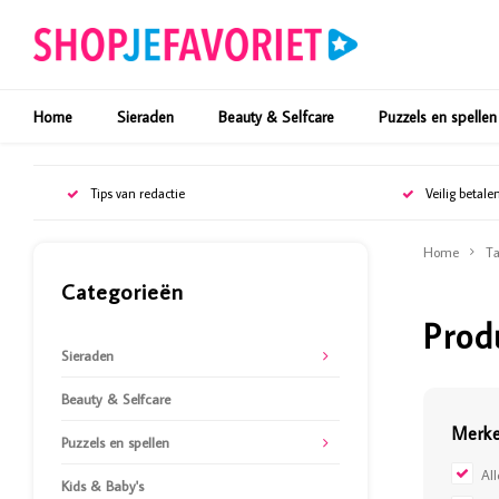
Home
Sieraden
Beauty & Selfcare
Puzzels en spellen
Tips van redactie
Veilig betale
Home
Ta
Categorieën
Prod
Sieraden
Beauty & Selfcare
Merk
Puzzels en spellen
Al
Kids & Baby's