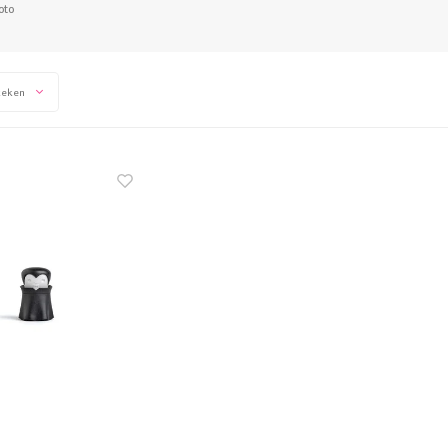
oto
keken