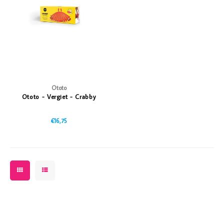
Vazen
Vriendin
Verlichting
Showbuzz
Tuin
Weekend
Planten
Ototo
Ototo - Vergiet - Crabby
€16,75