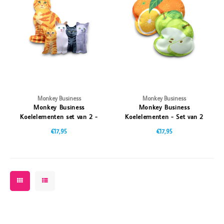
Vazen
Vriendin
Verlichting
Showbuzz
Tuin
Weekend
Planten
Monkey Business
Monkey Business
Monkey Business
Monkey Business
Koelelementen set van 2 -
Koelelementen - Set van 2
Kitty
- Fruit
€17,95
€17,95