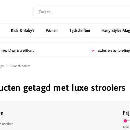
Kids & Baby's
Wonen
Tijdschriften
Harry Styles Ma
n met iDeal & creditcard
Exclusieve aanbiedin
gs
luxe strooiers
ucten getagd met luxe strooiers
en
Prij
le merken
Min: