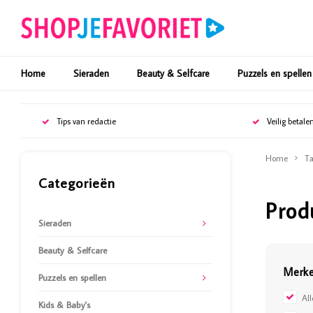
Home
Sieraden
Beauty & Selfcare
Puzzels en spellen
Tips van redactie
Veilig betale
Home
Ta
Categorieën
Prod
Sieraden
Beauty & Selfcare
Merk
Puzzels en spellen
Al
Kids & Baby's