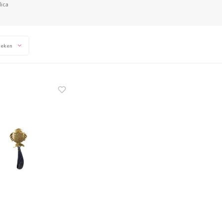
lica
keken