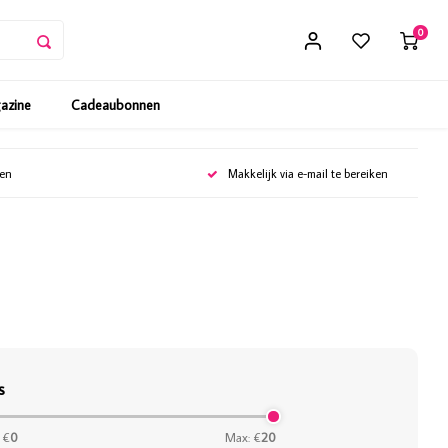
0
gazine
Cadeaubonnen
gen
Makkelijk via e-mail te bereiken
s
 €
0
Max: €
20