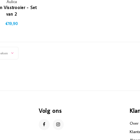
Aulica
 Visstrooier - Set
van 2
€19,90
keken
Volg ons
Kla
Over 
Klant