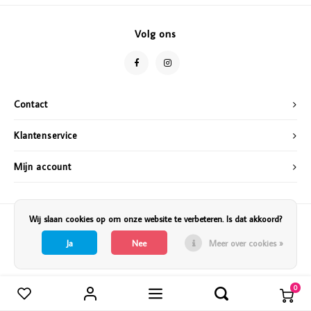
Vazen
Vriendin
Volg ons
Verlichting
Showbuzz
Tuin
Weekend
Contact
Planten
Klantenservice
Mijn account
Wij slaan cookies op om onze website te verbeteren. Is dat akkoord?
Ja
Nee
Meer over cookies »
0
Vergelijk producten
0