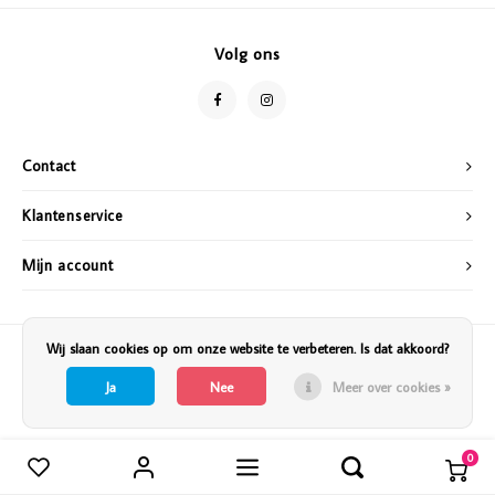
Vazen
Vriendin
Volg ons
Verlichting
Showbuzz
Tuin
Weekend
Contact
Planten
Klantenservice
Mijn account
Wij slaan cookies op om onze website te verbeteren. Is dat akkoord?
Ja
Nee
Meer over cookies »
0
Vergelijk producten
0