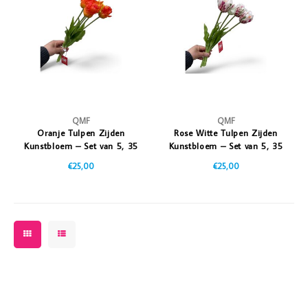
Vazen
Vriendin
Verlichting
Showbuzz
Tuin
Weekend
Planten
QMF
QMF
Oranje Tulpen Zijden
Rose Witte Tulpen Zijden
Kunstbloem – Set van 5, 35
Kunstbloem – Set van 5, 35
cm
cm
€25,00
€25,00