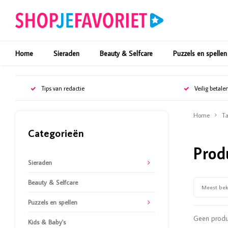
Home
Sieraden
Beauty & Selfcare
Puzzels en spellen
Tips van redactie
Veilig betale
Home
Ta
Categorieën
Prod
Sieraden
Beauty & Selfcare
Meest be
Puzzels en spellen
Geen produc
Kids & Baby's