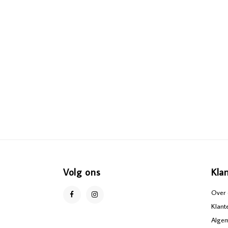
Volg ons
Kla
Over 
Klant
Alge