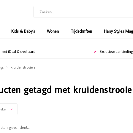
Kids & Baby's
Wonen
Tijdschriften
Harry Styles Ma
n met iDeal & creditcard
Exclusieve aanbiedin
gs
kruidenstrooiers
ucten getagd met kruidenstrooie
keken
ten gevonden!...