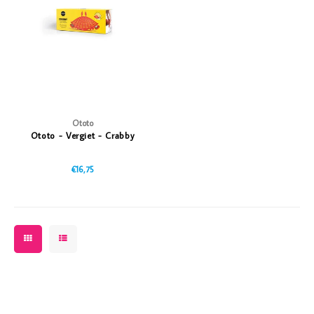
Vazen
Vriendin
Verlichting
Showbuzz
Tuin
Weekend
Planten
Ototo
Ototo - Vergiet - Crabby
€16,75