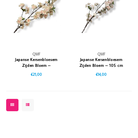
Vazen
Vriendin
Verlichting
Showbuzz
Tuin
Weekend
Planten
QMF
QMF
Japanse Kersenbloesem
Japanse Kersenbloesem
Zijden Bloem –
Zijden Bloem – 105 cm
Champagne 105cm
€21,00
€14,00