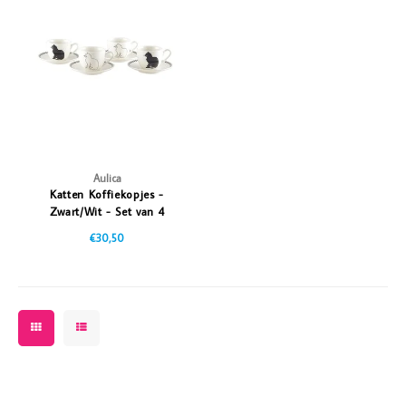
Vazen
Vriendin
Verlichting
Showbuzz
Tuin
Weekend
Planten
Aulica
Katten Koffiekopjes -
Zwart/Wit - Set van 4
€30,50