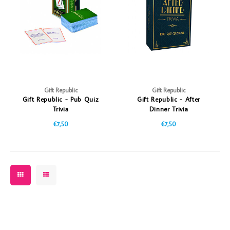
Vazen
Vriendin
Verlichting
Showbuzz
Tuin
Weekend
Planten
Gift Republic
Gift Republic
Gift Republic - Pub Quiz
Gift Republic - After
Trivia
Dinner Trivia
€7,50
€7,50