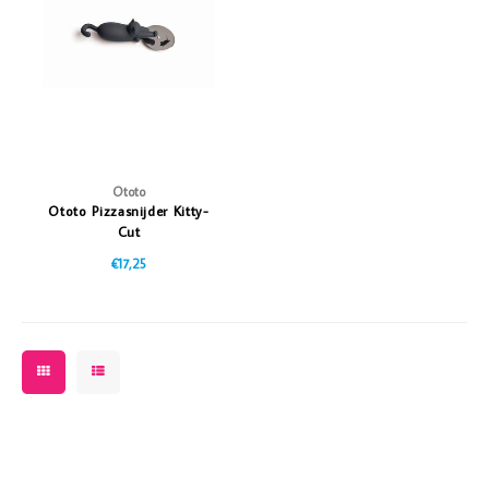
Vazen
Vriendin
Verlichting
Showbuzz
Tuin
Weekend
Planten
Ototo
Ototo Pizzasnijder Kitty-
Cut
€17,25