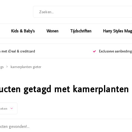
Kids & Baby's
Wonen
Tijdschriften
Harry Styles Ma
n met iDeal & creditcard
Exclusieve aanbiedin
gs
kamerplanten gieter
ucten getagd met kamerplanten 
keken
ten gevonden!...