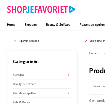
Home
Sieraden
Beauty & Selfcare
Puzzels en spellen
Tips van redactie
Veilig betale
Home
Ta
Categorieën
Prod
Sieraden
Beauty & Selfcare
Meest be
Puzzels en spellen
Geen produc
Kids & Baby's