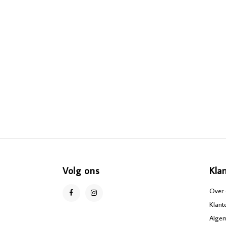
Volg ons
Kla
Over 
Klant
Alge