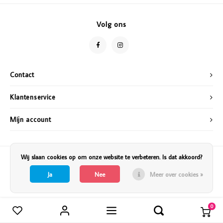
Vazen
Vriendin
Volg ons
Verlichting
Showbuzz
Tuin
Weekend
Contact
Planten
Klantenservice
Mijn account
Wij slaan cookies op om onze website te verbeteren. Is dat akkoord?
Ja
Nee
Meer over cookies »
0
Vergelijk producten
0