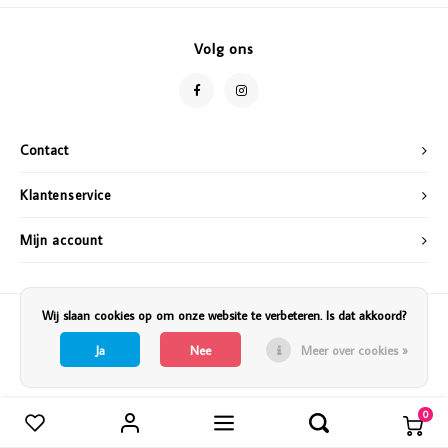
Vazen
Vriendin
Volg ons
Verlichting
Showbuzz
Tuin
Weekend
Contact
Planten
Klantenservice
Mijn account
Wij slaan cookies op om onze website te verbeteren. Is dat akkoord?
Ja
Nee
Meer over cookies »
0
Vergelijk producten
0