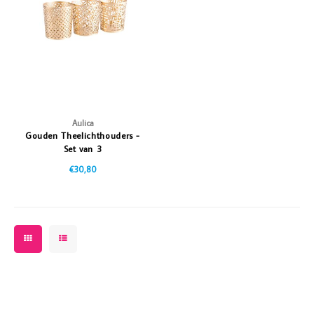
Vazen
Vriendin
Verlichting
Showbuzz
Tuin
Weekend
Planten
Aulica
Gouden Theelichthouders -
Set van 3
€30,80