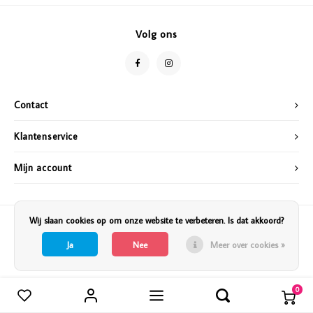
Vazen
Vriendin
Volg ons
Verlichting
Showbuzz
Tuin
Weekend
Contact
Planten
Klantenservice
Mijn account
Wij slaan cookies op om onze website te verbeteren. Is dat akkoord?
Ja
Nee
Meer over cookies »
0
Vergelijk producten
0