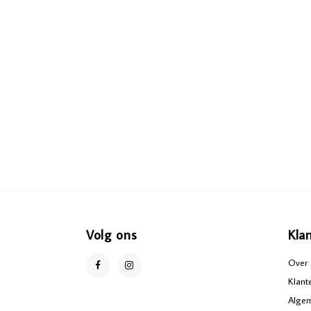
Volg ons
Kla
Over 
Klant
Alge