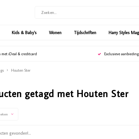
Kids & Baby's
Wonen
Tijdschriften
Harry Styles Ma
n met iDeal & creditcard
Exclusieve aanbiedin
gs
Houten Ster
ucten getagd met Houten Ster
keken
ten gevonden!...