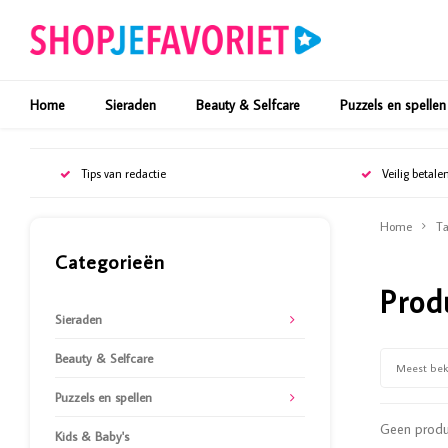
Home
Sieraden
Beauty & Selfcare
Puzzels en spellen
Tips van redactie
Veilig betale
Home
Ta
Categorieën
Prod
Sieraden
Beauty & Selfcare
Meest be
Puzzels en spellen
Geen produc
Kids & Baby's