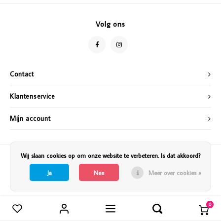
Vazen
Vriendin
Volg ons
Verlichting
Showbuzz
Tuin
Weekend
Contact
Planten
Klantenservice
Mijn account
Wij slaan cookies op om onze website te verbeteren. Is dat akkoord?
Ja
Nee
Meer over cookies »
0
Vergelijk producten
0