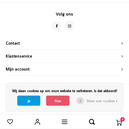
Vazen
Vriendin
Volg ons
Verlichting
Showbuzz
Tuin
Weekend
Contact
Planten
Klantenservice
Mijn account
Wij slaan cookies op om onze website te verbeteren. Is dat akkoord?
Ja
Nee
Meer over cookies »
0
Vergelijk producten
0