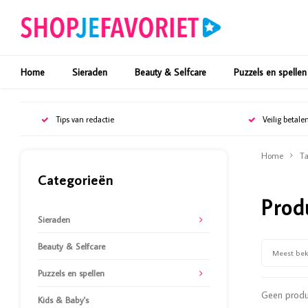
Home
Sieraden
Beauty & Selfcare
Puzzels en spellen
Tips van redactie
Veilig betale
Home
Ta
Categorieën
Prod
Sieraden
Beauty & Selfcare
Meest be
Puzzels en spellen
Geen produc
Kids & Baby's