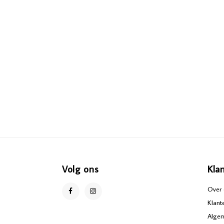
Volg ons
Kla
Over 
Klant
Alge