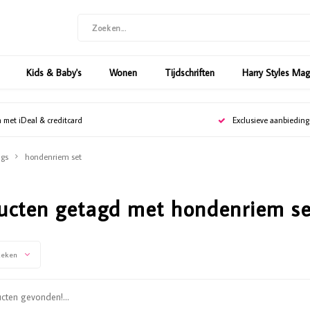
Kids & Baby's
Wonen
Tijdschriften
Harry Styles Ma
n met iDeal & creditcard
Exclusieve aanbiedin
gs
hondenriem set
ucten getagd met hondenriem se
keken
ten gevonden!...