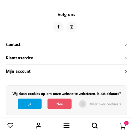
Vazen
Vriendin
Volg ons
Verlichting
Showbuzz
Tuin
Weekend
Contact
Planten
Klantenservice
Mijn account
Wij slaan cookies op om onze website te verbeteren. Is dat akkoord?
Ja
Nee
Meer over cookies »
0
Vergelijk producten
0