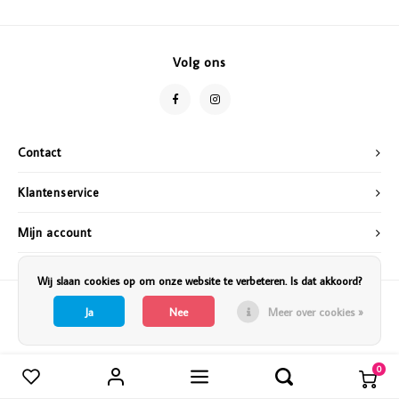
Vazen
Vriendin
Verlichting
Showbuzz
Volg ons
Tuin
Weekend
Planten
Contact
Klantenservice
Mijn account
Wij slaan cookies op om onze website te verbeteren. Is dat akkoord?
Ja
Nee
Meer over cookies »
0
Vergelijk producten
0